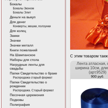
Бокалы
Бокалы Зконом
Бокалы Элит
Деньги на выкуп
Для денег
Конверты, мешки, ползунки
Для колец
Замки
Значки
Значки металл
Книги пожеланий
На Шампанское
С этим товаром так
Наборы для стола
Лента атласная, 
Нагрудные ленты для
ширина 10см, дли
свадьбы
(арт.9529)
Папки Свидетельство о браке
900 руб.
Распродажа старый формат
Папки Свидетельство о
рождении
Распродажа. Старый формат
Песочная церемония
Подковы
Полиграфия