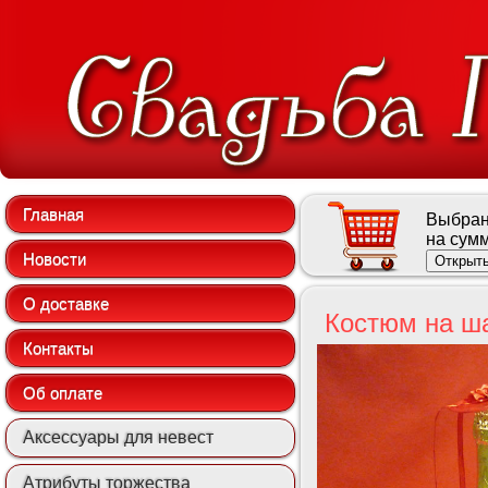
Главная
Выбран
на сум
Новости
Открыть
О доставке
Костюм на ша
Контакты
Об оплате
Аксессуары для невест
Атрибуты торжества