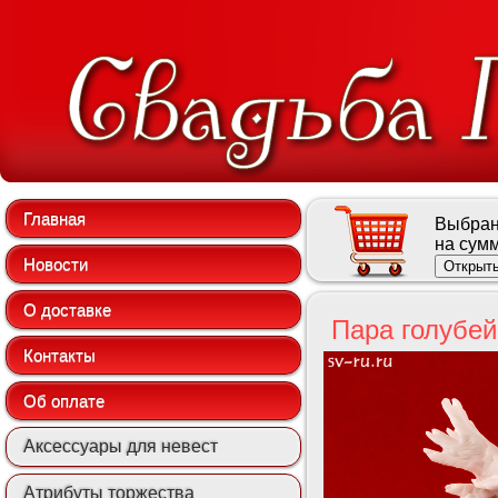
Главная
Выбран
на сум
Новости
Открыть
О доставке
Пара голубей
Контакты
Об оплате
Аксессуары для невест
Атрибуты торжества