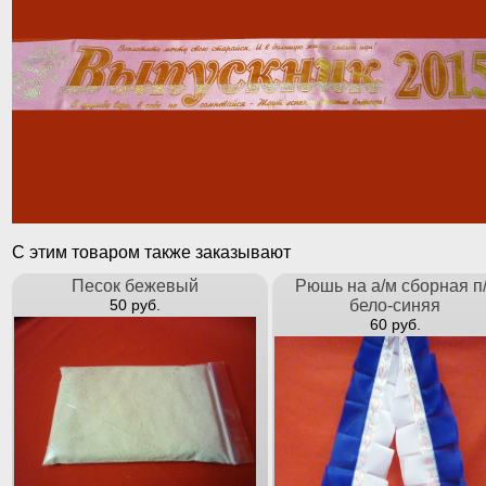
С этим товаром также заказывают
Песок бежевый
Рюшь на а/м сборная п
50 руб.
бело-синяя
60 руб.