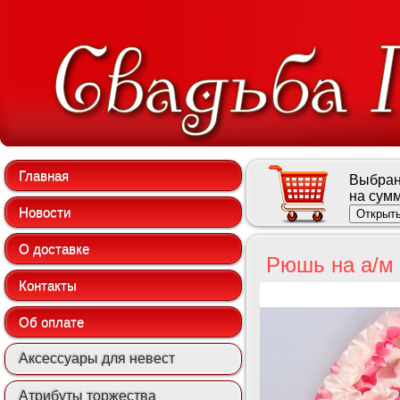
Главная
Выбран
на сум
Новости
Открыть
О доставке
Рюшь на а/м 
Контакты
Об оплате
Аксессуары для невест
Атрибуты торжества