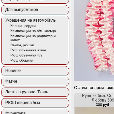
Для выпускников
Украшения на автомобиль
Кольца, сердца
Композиции на а/м, кольца
Композиции на радиатор и
капот
Ленты, рюшки
Рюш объёмная атлас
Рюш объёмная п/э
Рюш сборная
Новинки
Фатин
С этим товаром так
Ленты в рулоне. Ткань
Рушник-бязь Сов
Любовь 50
РЮШ ширина 5см
300 руб.
Фурнитура